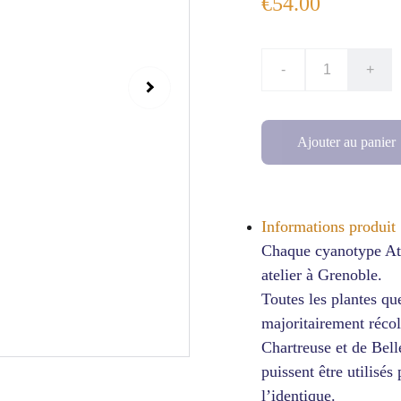
€54.00
-
+
Ajouter au panier
Informations produit 
Chaque cyanotype Ati
atelier à Grenoble.
Toutes les plantes qu
majoritairement récol
Chartreuse et de Bel
puissent être utilisés
l’identique.