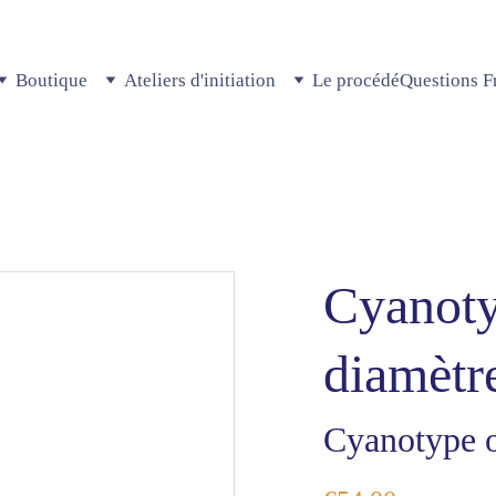
Boutique
Ateliers d'initiation
Le procédé
Questions F
Cyanotyp
diamètr
Cyanotype or