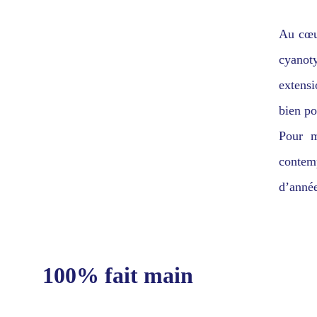
Au cœur
cyanoty
extensi
bien po
Pour m
contemp
d’année
100% fait main