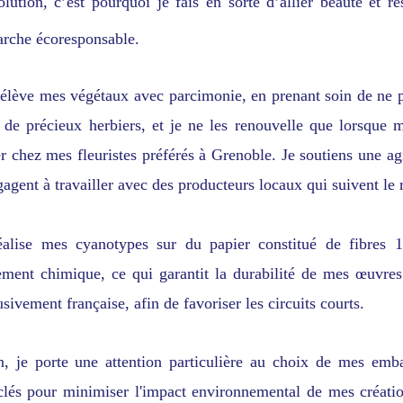
olution, c’est pourquoi je fais en sorte d’allier beauté et
rche écoresponsable.
rélève mes végétaux avec parcimonie, en prenant soin de ne p
 de précieux herbiers, et je ne les renouvelle que lorsque
er chez mes fleuristes préférés à Grenoble. Je soutiens une agr
gagent à travailler avec des producteurs locaux qui suivent le 
éalise mes cyanotypes sur du papier constitué de fibres 10
tement chimique, ce qui garantit la durabilité de mes œuvres
sivement française, afin de favoriser les circuits courts.
n, je porte une attention particulière au choix de mes emba
clés pour minimiser l'impact environnemental de mes créatio