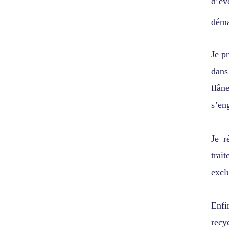
d’év
déma
Je p
dans
flân
s’en
Je r
trai
exclu
Enfi
recy