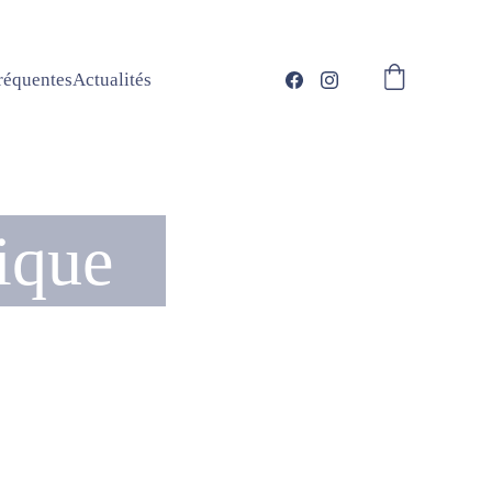
réquentes
Actualités
ique