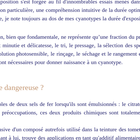
osition s'est forgée au fil d'innombrables essais menés dans 
 particulière, une compréhension intuitive de la durée optimal
e, je note toujours au dos de mes cyanotypes la durée d'exposi
ion, bien que fondamentale, ne représente qu’une fraction du p
minutie et délicatesse, le tri, le pressage, la sélection des
olution photosensible, le rinçage, le séchage et le rangement e
 sont nécessaires pour donner naissance à un cyanotype.
le dangereuse ?
les de deux sels de fer lorsqu'ils sont émulsionnés : le citr
 préoccupations, ces deux produits chimiques sont totalem
sive d'un composé autrefois utilisé dans la teinture des tomet
t à lui, trouve des applications en tant qu'additif alimentaire