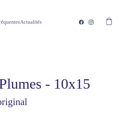
réquentes
Actualités
Plumes - 10x15
riginal