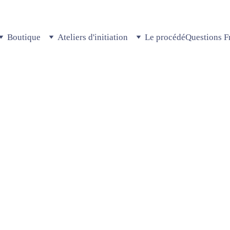
Boutique
Ateliers d'initiation
Le procédé
Questions F
Newsletter
de jolies nouvelles comme les dernières nouveautés, l'ouvertur