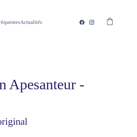
réquentes
Actualités
en Apesanteur -
riginal